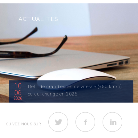
ACTUALITÉS
10
Délit de grand excès de vitesse (+50 km/h) :
06
ce qui change en 2026
2026
Quelle est la nouvelle loi du grand excès de vitesse
(+50 km/h) ? Jusqu’au 29 décembre...
SUIVEZ NOUS SUR
LIRE LA SUITE