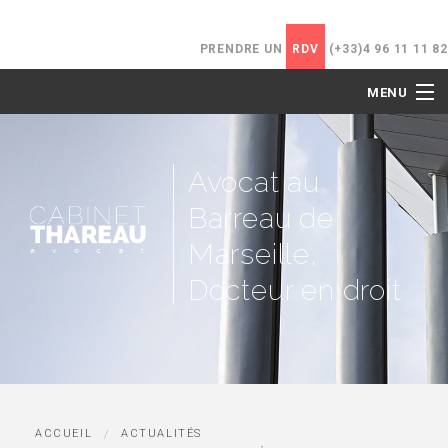
PRENDRE UN
RDV
(+33)4 96 11 11 82
MENU
ACCUEIL
Avocat au
LE CABINET
Barreau de
NOS COMPÉTENCES
Marseille,
Docteur en droit
HONORAIRES
ACTUALITÉS
CONTACT
ACCUEIL
ACTUALITÉS