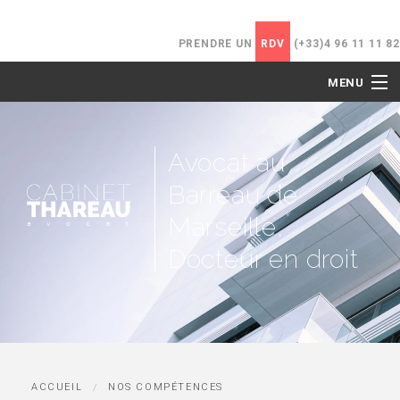
PRENDRE UN
RDV
(+33)4 96 11 11 82
MENU
ACCUEIL
Avocat au
LE CABINET
Barreau de
NOS COMPÉTENCES
Marseille,
Docteur en droit
HONORAIRES
ACTUALITÉS
CONTACT
ACCUEIL
NOS COMPÉTENCES