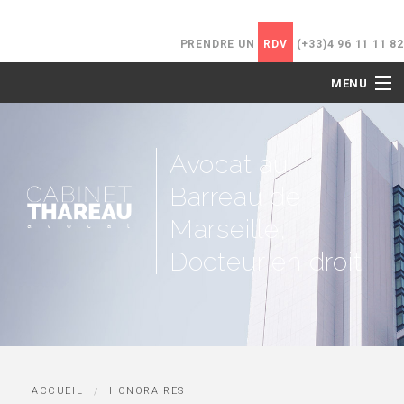
PRENDRE UN
RDV
(+33)4 96 11 11 82
MENU
ACCUEIL
Avocat au
LE CABINET
Barreau de
NOS COMPÉTENCES
Marseille,
Docteur en droit
HONORAIRES
ACTUALITÉS
CONTACT
ACCUEIL
HONORAIRES