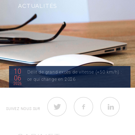
ACTUALITÉS
10
Délit de grand excès de vitesse (+50 km/h) :
06
ce qui change en 2026
2026
Quelle est la nouvelle loi du grand excès de vitesse
(+50 km/h) ? Jusqu’au 29 décembre...
SUIVEZ NOUS SUR
LIRE LA SUITE