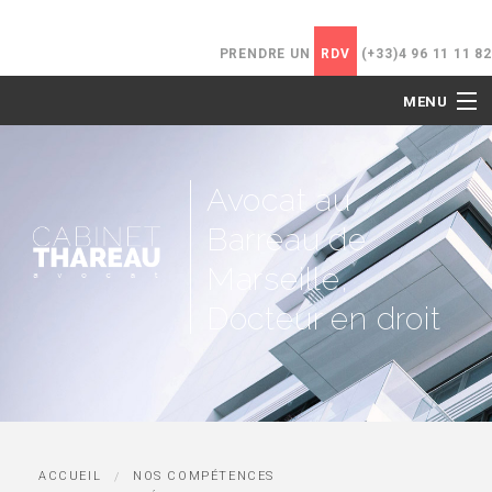
PRENDRE UN
RDV
(+33)4 96 11 11 82
MENU
ACCUEIL
Avocat au
LE CABINET
Barreau de
NOS COMPÉTENCES
Marseille,
Docteur en droit
HONORAIRES
ACTUALITÉS
CONTACT
ACCUEIL
NOS COMPÉTENCES