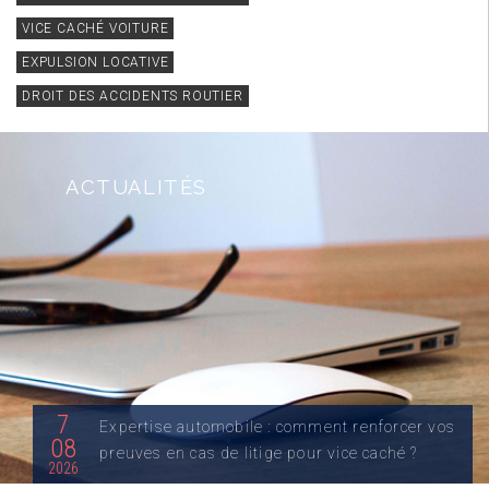
VICE CACHÉ VOITURE
EXPULSION LOCATIVE
DROIT DES ACCIDENTS ROUTIER
ACTUALITÉS
7
Expertise automobile : comment renforcer vos
08
preuves en cas de litige pour vice caché ?
2026