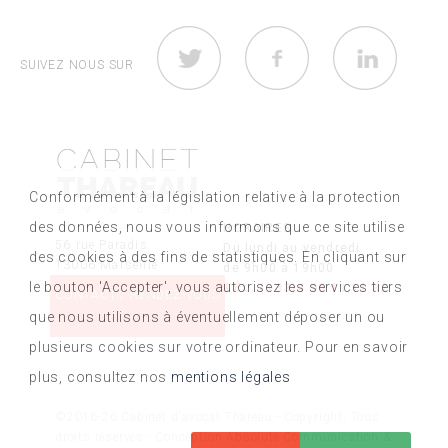
L’expertise amiable suffit-elle pour obtenir gain de
cause ? Dans la majorité des dossiers, une...
SUIVEZ NOUS SUR
LIRE LA SUITE
10
Délit de grand excès de vitesse (+50 km/h) :
06
Conformément à la législation relative à la protection
ce qui change en 2026
2026
des données, nous vous informons que ce site utilise
HORAIRES
56 rue Paradis
Quelle est la nouvelle loi du grand excès de vitesse
Du lundi au vendredi
des cookies à des fins de statistiques. En cliquant sur
13006 Marseille
de 9h00 à 19h00
(+50 km/h) ? Jusqu’au 29 décembre...
le bouton 'Accepter', vous autorisez les services tiers
TÉL. (+33)4 96 11 11 82
CONTACT / RENDEZ-VOUS
LIRE LA SUITE
que nous utilisons à éventuellement déposer un ou
plusieurs cookies sur votre ordinateur. Pour en savoir
plus, consultez nos
mentions légales
©2016-26 Cabinet d'avocat Thareau - Copyright, Tous
droits réservés - Conception Absolute Communication &