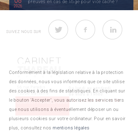
08
preuves en cas de litige pour vice caché ?
2026
L’expertise amiable suffit-elle pour obtenir gain de
cause ? Dans la majorité des dossiers, une...
SUIVEZ NOUS SUR
LIRE LA SUITE
10
Délit de grand excès de vitesse (+50 km/h) :
06
Conformément à la législation relative à la protection
ce qui change en 2026
2026
des données, nous vous informons que ce site utilise
HORAIRES
56 rue Paradis
Quelle est la nouvelle loi du grand excès de vitesse
Du lundi au vendredi
des cookies à des fins de statistiques. En cliquant sur
13006 Marseille
de 9h00 à 19h00
(+50 km/h) ? Jusqu’au 29 décembre...
le bouton 'Accepter', vous autorisez les services tiers
TÉL. (+33)4 96 11 11 82
CONTACT / RENDEZ-VOUS
LIRE LA SUITE
que nous utilisons à éventuellement déposer un ou
plusieurs cookies sur votre ordinateur. Pour en savoir
plus, consultez nos
mentions légales