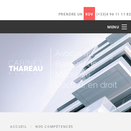
PRENDRE UN
RDV
(+33)4 96 11 11 82
MENU
ACCUEIL
Avocat au
LE CABINET
Barreau de
NOS COMPÉTENCES
Marseille,
Docteur en droit
HONORAIRES
ACTUALITÉS
CONTACT
ACCUEIL
NOS COMPÉTENCES