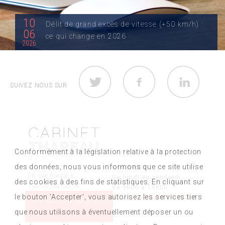
10
Délit de grand excès de vitesse (+50 km/h) :
06
ce qui change en 2026
2026
Quelle est la nouvelle loi du grand excès de vitesse
(+50 km/h) ? Jusqu’au 29 décembre...
SUIVEZ NOUS SUR
LIRE LA SUITE
22
Les changements de la nouvelle loi sur
03
Conformément à la législation relative à la protection
l'expulsion logement
2024
des données, nous vous informons que ce site utilise
HORAIRES
56 rue Paradis
1. La clause résolutoire dans bail d’habitation : une
Du lundi au vendredi
des cookies à des fins de statistiques. En cliquant sur
13006 Marseille
de 9h00 à 19h00
obligation L’article 24 I de la loi de...
le bouton 'Accepter', vous autorisez les services tiers
TÉL. (+33)4 96 11 11 82
CONTACT / RENDEZ-VOUS
LIRE LA SUITE
que nous utilisons à éventuellement déposer un ou