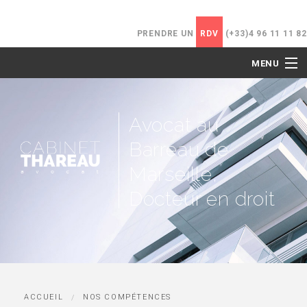
PRENDRE UN
RDV
(+33)4 96 11 11 82
MENU
ACCUEIL
Avocat au
LE CABINET
Barreau de
NOS COMPÉTENCES
Marseille,
Docteur en droit
HONORAIRES
ACTUALITÉS
CONTACT
ACCUEIL
NOS COMPÉTENCES