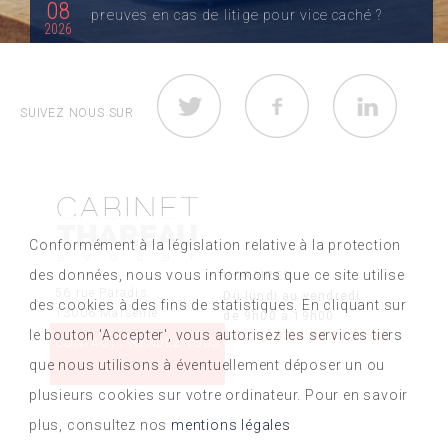
08
preuves en cas de litige pour vice caché ?
2026
L’expertise amiable suffit-elle pour obtenir gain de
cause ? Dans la majorité des dossiers, une...
SUIVEZ NOUS SUR
LIRE LA SUITE
10
Délit de grand excès de vitesse (+50 km/h) :
06
Conformément à la législation relative à la protection
ce qui change en 2026
2026
des données, nous vous informons que ce site utilise
HORAIRES
56 rue Paradis
Quelle est la nouvelle loi du grand excès de vitesse
Du lundi au vendredi
des cookies à des fins de statistiques. En cliquant sur
13006 Marseille
de 9h00 à 19h00
(+50 km/h) ? Jusqu’au 29 décembre...
le bouton 'Accepter', vous autorisez les services tiers
TÉL. (+33)4 96 11 11 82
CONTACT / RENDEZ-VOUS
LIRE LA SUITE
que nous utilisons à éventuellement déposer un ou
plusieurs cookies sur votre ordinateur. Pour en savoir
plus, consultez nos
mentions légales