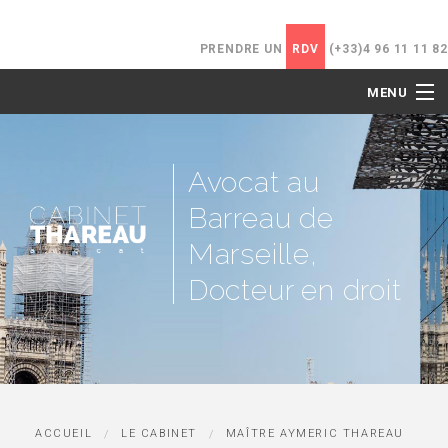
PRENDRE UN
RDV
(+33)4 96 11 11 82
MENU
ACCUEIL
Avocat au
LE CABINET
Barreau de
NOS COMPÉTENCES
Marseille,
Docteur en droit
HONORAIRES
ACTUALITÉS
CONTACT
ACCUEIL
LE CABINET
MAÎTRE AYMERIC THAREAU