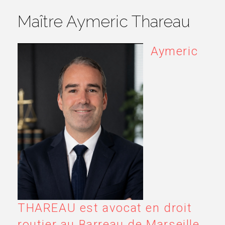
Maître Aymeric Thareau
Aymeric
THAREAU est avocat en droit
routier au Barreau de Marseille.